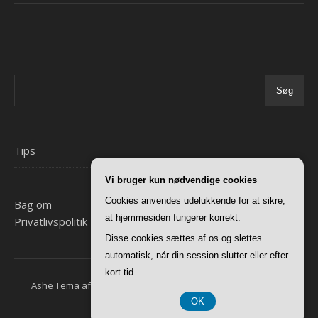
Søg
Tips
Vi bruger kun nødvendige cookies
Cookies anvendes udelukkende for at sikre,
Bag om
at hjemmesiden fungerer korrekt.
Privatlivspolitik
Disse cookies sættes af os og slettes
automatisk, når din session slutter eller efter
kort tid.
Ashe Tema af
WP Royal
.
Forside
Bag om
Privatlivspolitik
OK