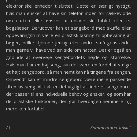
elektroniske enheder tilsluttet. Dette er særligt nyttigt,
hvis man ønsker at have sin telefon inden for rækkevidde
om natten eller ønsker at oplade sin tablet eller e-
bogslæser. Derudover kan et sengebord med skuffe eller
opbevaringsrum være en praktisk løsning til opbevaring af
bøger, briller, fjernbetjening eller andre små genstande,
man gerne vil have ved sin side om natten. Det er også en
god idé at overveje sengebordets højde og størrelse.
Hvis man har en høj seng, kan det være en fordel at vælge
et højt sengebord, så man nemt kan nå tingene fra sengen.
Omvendt kan et mindre sengebord være mere passende
til en lav seng. Alt i alt er det vigtigt at finde et sengebord,
der passer til ens individuelle behov og ønsker, og som har
de praktiske funktioner, der gør hverdagen nemmere og
mere komfortabel.
til
Af
Kommentarer lukket