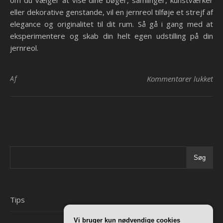
eller dekorative genstande, vil en jernreol tilføje et strejf af
elegance og originalitet til dit rum. Så gå i gang med at
eksperimentere og skab din helt egen udstilling på din
jernreol.
til
Af
Kommentarer lukket
Søg
Tips
Vi bruger kun nødvendige cookies