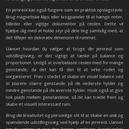
En jernreol kan også fungere som en praktisk opslagstavle.
Brug magnetiske klips eller krogpaneler til at hænge noter,
billeder eller vigtige dokumenter på reolen. Dette vil
hjælpe dig med at holde styr på dine ting samtidig med, at
det tilføjer en dekorativ dimension til rummet.
Uanset hvordan du vælger at bruge din jernreol som
udstillingsvæg, er det vigtigt at tænke på balance og
proportioner. Undgå at overbelaste reolen med for mange
genstande, da det kan få den til at virke rodet og
uorganiseret. Prøv i stedet at skabe en visuel balance ved
at placere større genstande på de nederste hylder og
mindre genstande på de øverste hylder. Husk også at give
nok plads mellem genstandene, så de kan træde frem og
skabe et visuelt interessant rum.
Brug din kreativitet og personlige stil til at skabe en unik og
spændende udstillingsvæg ved hjælp af en jernreol. Uanset
om du vælger at vise dine bøger, samlinger, kunstværker