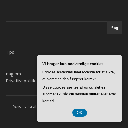
Søg
Tips
Vi bruger kun nødvendige cookies
Cookies anvendes udelukkende for at sikre,
Bag om
at hjemmesiden fungerer korrekt.
Privatlivspolitik
Disse cookies sættes af os og slettes
automatisk, når din session slutter eller efter
kort tid.
Ashe Tema af
WP Royal
.
Forside
Bag om
Privatlivspolitik
OK
CVR 37 40 77 39