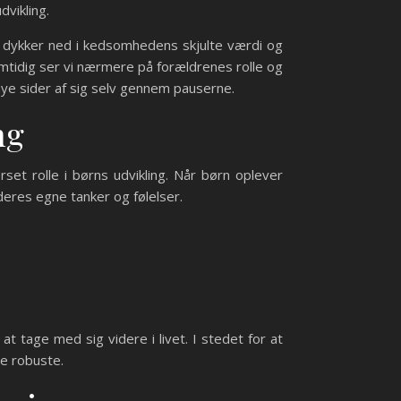
vikling.
 Vi dykker ned i kedsomhedens skjulte værdi og
amtidig ser vi nærmere på forældrenes rolle og
e sider af sig selv gennem pauserne.
ng
et rolle i børns udvikling. Når børn oplever
deres egne tanker og følelser.
.
tage med sig videre i livet. I stedet for at
re robuste.