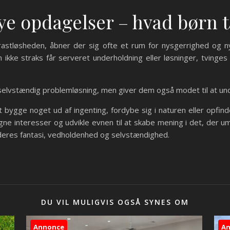
nye opdagelser – hvad børn 
rastløsheden, åbner der sig ofte et rum for nysgerrighed og n
kke straks får serveret underholdning eller løsninger, tvinges
l selvstændig problemløsning, men giver dem også modet til at u
bygge noget ud af ingenting, fordybe sig i naturen eller opfin
gne interesser og udvikle evnen til at skabe mening i det, der um
 deres fantasi, vedholdenhed og selvstændighed.
DU VIL MULIGVIS OGSÅ SYNES OM
Annonce
A