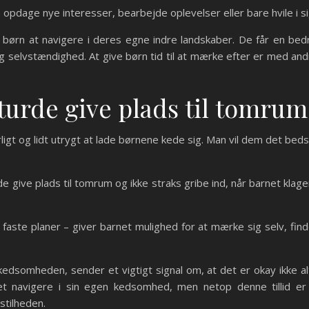
n opdage nye interesser, bearbejde oplevelser eller bare hvile i si
r børn at navigere i deres egne indre landskaber. De får en b
g selvstændighed. At give børn tid til at mærke efter er med andre
 turde give plads til tomrum
igt og lidt utrygt at lade børnene kede sig. Man vil dem det bedst
e give plads til tomrum og ikke straks gribe ind, når barnet klage
faste planer – giver barnet mulighed for at mærke sig selv, fin
re kedsomheden, sender et vigtigt signal om, at det er okay ikke
t navigere i sin egen kedsomhed, men netop denne tillid er es
stilheden.