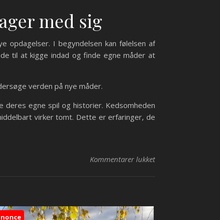
tager med sig
ye opdagelser. I begyndelsen kan følelsen af
 de til at kigge indad og finde egne måder at
ndersøge verden på nye måder.
de deres egne spil og historier. Kedsomheden
iddelbart virker tomt. Dette er erfaringer, de
til Derfor skal børn
Kommentarer lukket
nnonce