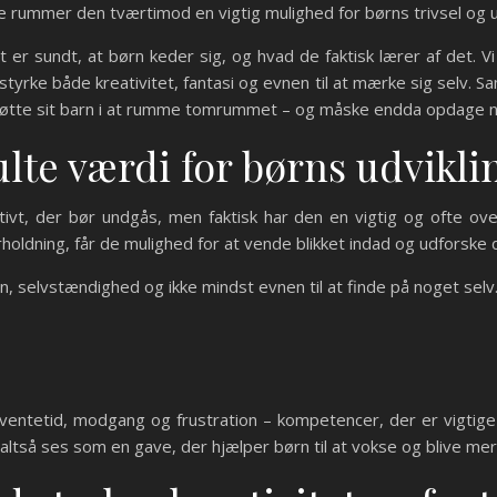
e rummer den tværtimod en vigtig mulighed for børns trivsel og ud
et er sundt, at børn keder sig, og hvad de faktisk lærer af det.
tyrke både kreativitet, fantasi og evnen til at mærke sig selv. S
øtte sit barn i at rumme tomrummet – og måske endda opdage ny
te værdi for børns udvikli
t, der bør undgås, men faktisk har den en vigtig og ofte overs
rholdning, får de mulighed for at vende blikket indad og udforske 
on, selvstændighed og ikke mindst evnen til at finde på noget selv
tetid, modgang og frustration – kompetencer, der er vigtige at 
ltså ses som en gave, der hjælper børn til at vokse og blive me