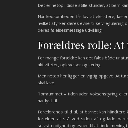
Det er netop i disse stille stunder, at børn ka
Når kedsomheden får lov at eksistere, lære
hvilket styrker deres evne til selvregulering o
deres følelsesmæssige udvikling.
Forældres rolle: At
For mange forældre kan det føles både unaturl
aktiviteter, oplevelser og læring.
Men netop her ligger en vigtig opgave: At turd
skal lave.
Tomrummet – tiden uden voksenstyring eller 
har lyst til.
Forældrenes tillid til, at barnet kan håndte
forælder at stå ved siden af og lade barne
selvstændighed og evnen til at finde mening i 