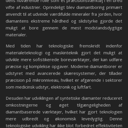
dens nuværende rolle som et præcisionsværktøj i en bred
vifte af industrier. Oprindeligt blev diamantboring primært
anvendt til at udvinde værdifulde mineraler fra jorden, hvor
diamantens ekstreme hårdhed og slidstyrke gjorde det
muligt at bore gennem de mest modstandsdygtige
materialer.
Med tiden har teknologiske fremskridt indenfor
materialeteknologi og maskinteknik gjort det muligt at
udvikle mere sofistikerede boreværktøjer, der kan udføre
præcise og komplekse opgaver. Moderne diamantborer er
udstyret med avancerede skæresystemer, der tillader
præcision på mikronniveau, hvilket er afgørende i sektorer
som medicinsk udstyr, elektronik og luftfart.
Desuden har udviklingen af syntetiske diamanter reduceret
omkostningerne og øget tilgængeligheden af
diamantbaserede værktøjer, hvilket har gjort teknologien
mere udbredt og økonomisk levedygtig. Denne
teknologiske udvikling har ikke blot forbedret effektiviteten