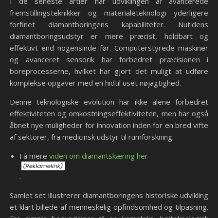
I de seneste årtier har udviklingen af avancerede
fremstillingsteknikker og materialeteknologi yderligere
forfinet diamantboringens kapabiliteter. Nutidens
diamantboringsudstyr er mere præcist, holdbart og
effektivt end nogensinde før. Computerstyrede maskiner
og avanceret sensorik har forbedret præcisionen i
boreprocesserne, hvilket har gjort det muligt at udføre
komplekse opgaver med en hidtil uset nøjagtighed.
Denne teknologiske evolution har ikke alene forbedret
effektiviteten og omkostningseffektiviteten, men har også
åbnet nye muligheder for innovation inden for en bred vifte
af sektorer, fra medicinsk udstyr til rumforskning.
Få mere
viden om diamantskæring her
.
Samlet set illustrerer diamantboringens historiske udvikling
et klart billede af menneskelig opfindsomhed og tilpasning.