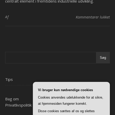
centralt element i fremtidens industrielle udvikling.
til
Af
Kommentarer lukket
Søg
Tips
Vi bruger kun nødvendige cookies
Cookies anvendes udelukkende for at sikre,
Bag om
at hjemmesiden fungerer korrekt.
Privatlivspolitik
Disse cookies sættes af os og slettes