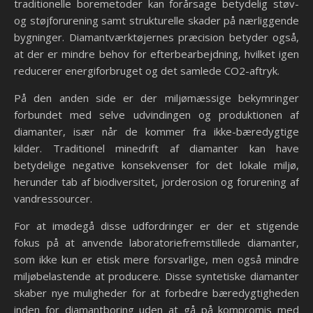
traditionelle boremetoder kan forårsage betydelig støv-
og støjforurening samt strukturelle skader på nærliggende
bygninger. Diamantværktøjernes præcision betyder også,
at der er mindre behov for efterbearbejdning, hvilket igen
reducerer energiforbruget og det samlede CO2-aftryk.
På den anden side er der miljømæssige bekymringer
forbundet med selve udvindingen og produktionen af
diamanter, især når de kommer fra ikke-bæredygtige
kilder. Traditionel minedrift af diamanter kan have
betydelige negative konsekvenser for det lokale miljø,
herunder tab af biodiversitet, jorderosion og forurening af
vandressourcer.
For at imødegå disse udfordringer er der et stigende
fokus på at anvende laboratoriefremstillede diamanter,
som ikke kun er etisk mere forsvarlige, men også mindre
miljøbelastende at producere. Disse syntetiske diamanter
skaber nye muligheder for at forbedre bæredygtigheden
inden for diamantboring uden at gå på kompromis med