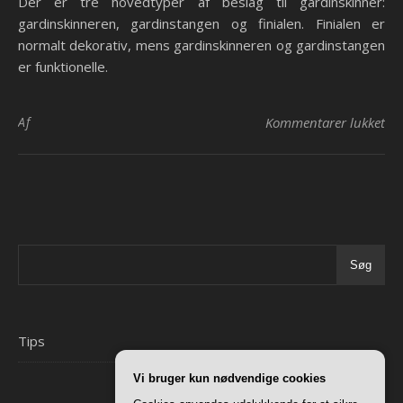
Der er tre hovedtyper af beslag til gardinskinner:
gardinskinneren, gardinstangen og finialen. Finialen er
normalt dekorativ, mens gardinskinneren og gardinstangen
er funktionelle.
til
Af
Kommentarer lukket
Søg
Tips
Vi bruger kun nødvendige cookies