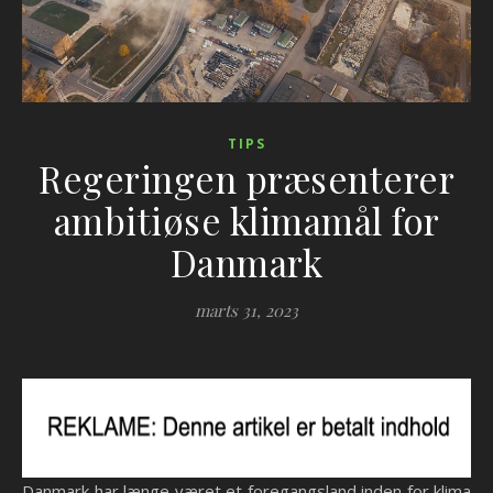
TIPS
Regeringen præsenterer
ambitiøse klimamål for
Danmark
marts 31, 2023
Danmark har længe været et foregangsland inden for klima