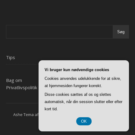
Søg
Tips
Vi bruger kun nødvendige cookies
Cookies anvendes udelukkende for at sikre,
Bag om
at hjemmesiden fungerer korrekt.
Privatlivspolitik
Disse cookies sættes af os og slettes
automatisk, når din session slutter eller efter
kort tid.
Ashe Tema af
WP Royal
.
Forside
Bag om
Privatlivspolitik
OK
CVR 37 40 77 39