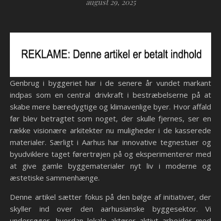
august 29, 2025
Genbrug i byggeriet har i de senere år vundet markant
indpas som en central drivkraft i bestræbelserne på at
skabe mere bæredygtige og klimavenlige byer. Hvor affald
før blev betragtet som noget, der skulle fjernes, ser en
række visionære arkitekter nu muligheder i de kasserede
materialer. Særligt i Aarhus har innovative tegnestuer og
byudviklere taget førertrøjen på og eksperimenterer med
at give gamle byggematerialer nyt liv i moderne og
æstetiske sammenhænge.
Denne artikel sætter fokus på den bølge af initiativer, der
skyller ind over den aarhusianske byggesektor. Vi
undersøger, hvordan lokale aktører aktivt arbejder med