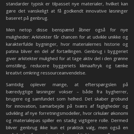
standarder typisk er tilpasset nye materialer, hvilket kan
gøre det vanskeligt at få godkendt innovative løsninger
baseret på genbrug.
Men netop disse benspænd åbner også for nye
muligheder: Arkitekter får chancen for at udvikle unikke og
karakterfulde bygninger, hvor materialernes historie og
patina bliver en del af fortællingen. Genbrug i byggeriet
giver arkitekter mulighed for at tage aktiv del i den grønne
omstilling, reducere byggeriets klimaaftryk og tænke
kreativt omkring ressourceanvendelse.
Samtidig oplever mange, at efterspørgslen på
bæredygtige løsninger vokser – både fra bygherrer,
brugere og samfundet som helhed. Det skaber grobund
for innovation, samarbejde på tværs af fagligheder og
udvikling af nye forretningsmodeller, hvor cirkulær økonomi
og materialepas spiller en stadig vigtigere rolle. Dermed
bliver genbrug ikke kun et praktisk valg, men også en