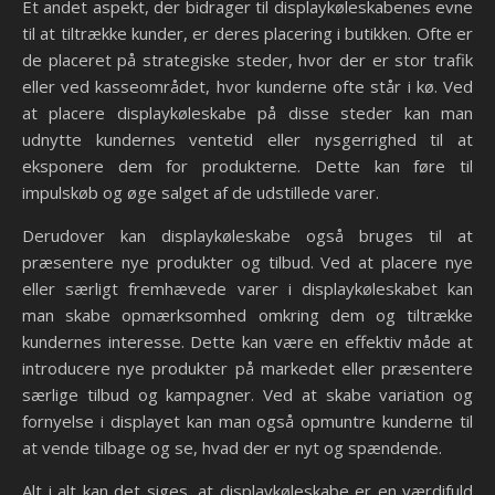
Et andet aspekt, der bidrager til displaykøleskabenes evne
til at tiltrække kunder, er deres placering i butikken. Ofte er
de placeret på strategiske steder, hvor der er stor trafik
eller ved kasseområdet, hvor kunderne ofte står i kø. Ved
at placere displaykøleskabe på disse steder kan man
udnytte kundernes ventetid eller nysgerrighed til at
eksponere dem for produkterne. Dette kan føre til
impulskøb og øge salget af de udstillede varer.
Derudover kan displaykøleskabe også bruges til at
præsentere nye produkter og tilbud. Ved at placere nye
eller særligt fremhævede varer i displaykøleskabet kan
man skabe opmærksomhed omkring dem og tiltrække
kundernes interesse. Dette kan være en effektiv måde at
introducere nye produkter på markedet eller præsentere
særlige tilbud og kampagner. Ved at skabe variation og
fornyelse i displayet kan man også opmuntre kunderne til
at vende tilbage og se, hvad der er nyt og spændende.
Alt i alt kan det siges, at displaykøleskabe er en værdifuld