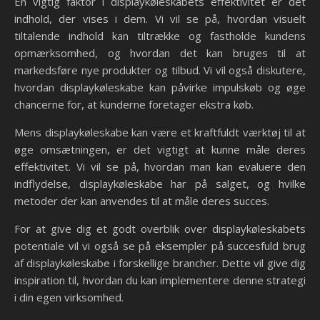
En vigtig faktor i displaykøleskabets effektivitet er det
indhold, der vises i dem. Vi vil se på, hvordan visuelt
tiltalende indhold kan tiltrække og fastholde kundens
opmærksomhed, og hvordan det kan bruges til at
markedsføre nye produkter og tilbud. Vi vil også diskutere,
hvordan displaykøleskabe kan påvirke impulskøb og øge
chancerne for, at kunderne foretager ekstra køb.
Mens displaykøleskabe kan være et kraftfuldt værktøj til at
øge omsætningen, er det vigtigt at kunne måle deres
effektivitet. Vi vil se på, hvordan man kan evaluere den
indflydelse, displaykøleskabe har på salget, og hvilke
metoder der kan anvendes til at måle deres succes.
For at give dig et godt overblik over displaykøleskabets
potentiale vil vi også se på eksempler på succesfuld brug
af displaykøleskabe i forskellige brancher. Dette vil give dig
inspiration til, hvordan du kan implementere denne strategi
i din egen virksomhed.