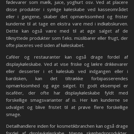
fødevarer som mælk, juice, yoghurt osv. Ved at placere
disse produkter i synlige køleskabe ved kasseområdet
eller i gangene, skaber det opmærksomhed og frister
kunderne til at tage en ekstra vare med i indkøbskurven.
Dette kan også være med til at øge salget af de
tilknyttede produkter som f.eks. müslibarer eller frugt, der
ofte placeres ved siden af køleskabet.
Caféer og restauranter kan også drage fordel af
displaykøleskabe. Ved at vise friske og lækre drikkevarer
eller desserter i et køleskab ved indgangen eller i
bardisken, kan det tiltrække forbipasserendes
opmærksomhed og øge salget. Et godt eksempel er
iscaféer, der ofte har displaykøleskabe fyldt med
forskellige smagsvarianter af is. Her kan kunderne se
udvalget og blive fristet til at prøve flere forskellige
smage.
Detailhandlere inden for kosmetikbranchen kan også drage
fordel af displaykøleskabe. Mange skønhedsprodukter,